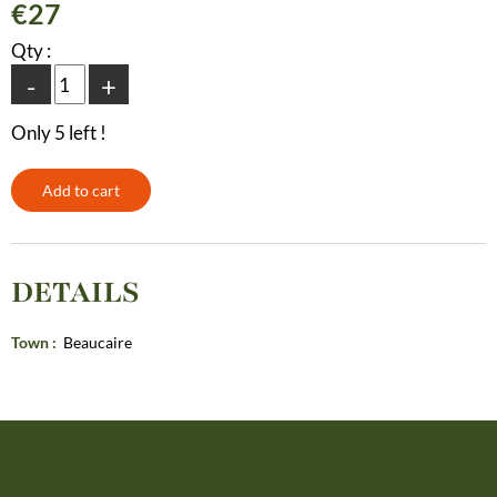
€27
Qty :
-
+
Only 5 left !
DETAILS
Town
:
Beaucaire